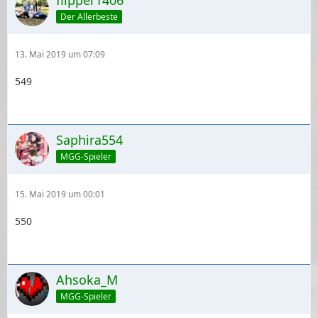
flipper1406
Der Allerbeste
13. Mai 2019 um 07:09
549
Saphira554
MGG-Spieler
15. Mai 2019 um 00:01
550
Ahsoka_M
MGG-Spieler