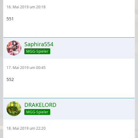
16. Mai 2019 um 20:18
551
Saphira554
MGG-Spieler
17. Mai 2019 um 00:45
552
DRAKELORD
MGG-Spieler
18. Mai 2019 um 22:20