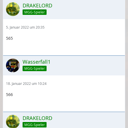
DRAKELORD
MGG-Spieler
5. Januar 2022 um 20:35
565
Wasserfall1
MGG-Spieler
18. Januar 2022 um 10:24
566
DRAKELORD
MGG-Spieler