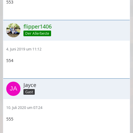
553
flipper1406
Der Allerbeste
4. Juni 2019 um 11:12
554
Jayce
Gast
10. Juli 2020 um 07:24
555