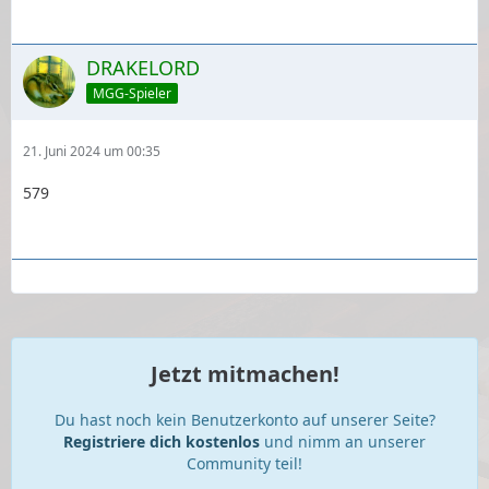
DRAKELORD
MGG-Spieler
21. Juni 2024 um 00:35
579
Jetzt mitmachen!
Du hast noch kein Benutzerkonto auf unserer Seite?
Registriere dich kostenlos
und nimm an unserer
Community teil!