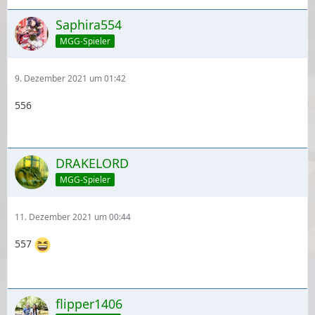
Saphira554
MGG-Spieler
9. Dezember 2021 um 01:42
556
DRAKELORD
MGG-Spieler
11. Dezember 2021 um 00:44
557
flipper1406