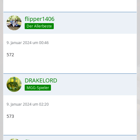
flipper1406
Der Allerbeste
9. Januar 2024 um 00:46
572
DRAKELORD
MGG-Spieler
9. Januar 2024 um 02:20
573