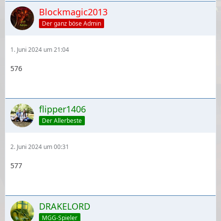
Blockmagic2013
Der ganz böse Admin
1. Juni 2024 um 21:04
576
flipper1406
Der Allerbeste
2. Juni 2024 um 00:31
577
DRAKELORD
MGG-Spieler