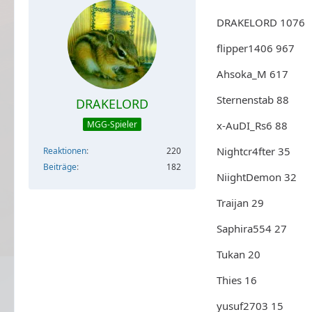
DRAKELORD 1076
flipper1406 967
Ahsoka_M 617
Sternenstab 88
DRAKELORD
x-AuDI_Rs6 88
MGG-Spieler
Nightcr4fter 35
Reaktionen
220
Beiträge
182
NiightDemon 32
Traijan 29
Saphira554 27
Tukan 20
Thies 16
yusuf2703 15