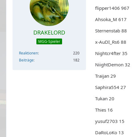
flipper1406 967
Ahsoka_M 617
Sternenstab 88
DRAKELORD
x-AuDI_Rs6 88
MGG-Spieler
Nightcr4fter 35
Reaktionen
220
Beiträge
182
NiightDemon 32
Traijan 29
Saphira554 27
Tukan 20
Thies 16
yusuf2703 15
DaRoLoKo 13