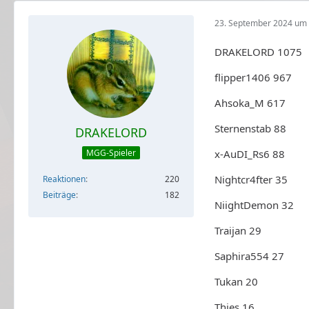
23. September 2024 um 
DRAKELORD 1075
flipper1406 967
Ahsoka_M 617
Sternenstab 88
DRAKELORD
x-AuDI_Rs6 88
MGG-Spieler
Nightcr4fter 35
Reaktionen
220
Beiträge
182
NiightDemon 32
Traijan 29
Saphira554 27
Tukan 20
Thies 16