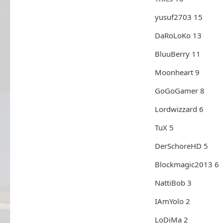
yusuf2703 15
DaRoLoKo 13
BluuBerry 11
Moonheart 9
GoGoGamer 8
Lordwizzard 6
TuX 5
DerSchoreHD 5
Blockmagic2013 6
NattiBob 3
IAmYolo 2
LoDiMa 2