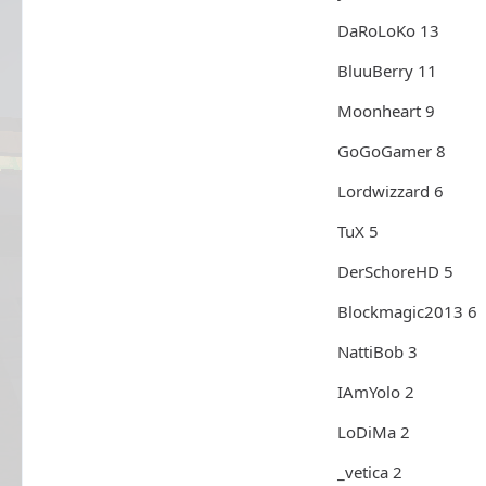
DaRoLoKo 13
BluuBerry 11
Moonheart 9
GoGoGamer 8
Lordwizzard 6
TuX 5
DerSchoreHD 5
Blockmagic2013 6
NattiBob 3
IAmYolo 2
LoDiMa 2
_vetica 2