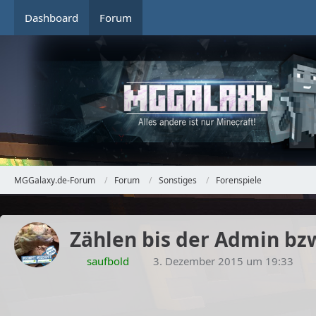
Dashboard
Forum
MGGalaxy.de-Forum
Forum
Sonstiges
Forenspiele
Zählen bis der Admin b
saufbold
3. Dezember 2015 um 19:33