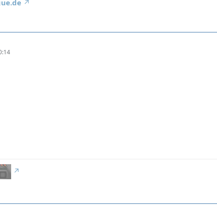
gue.de
0:14