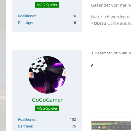
Gesendet von meine
MGG-Spieler
Reaktionen
16
Natürlich werden di
Beiträge
16
>
Obito
Uchia aus 
3. Dezember 2015 um 2
6
GoGoGamer
MGG-Spieler
Reaktionen
102
Beiträge
75