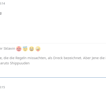
0:14
d
r Sklavin
e, die die Regeln missachten, als Dreck bezeichnet. Aber Jene die
Naruto Shippuuden
0:15