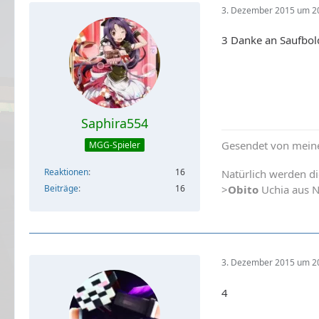
3. Dezember 2015 um 2
3 Danke an Saufbol
Saphira554
Gesendet von meine
MGG-Spieler
Reaktionen
16
Natürlich werden di
Beiträge
16
>
Obito
Uchia aus 
3. Dezember 2015 um 2
4