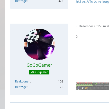
Beiträge
322
https://futurelea
3. Dezember 2015 um 2
2
GoGoGamer
MGG-Spieler
Reaktionen
102
Beiträge
75