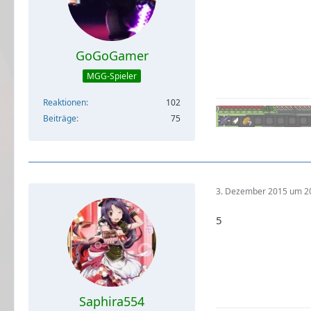
GoGoGamer
MGG-Spieler
Reaktionen
102
Beiträge
75
3. Dezember 2015 um 2
5
Saphira554