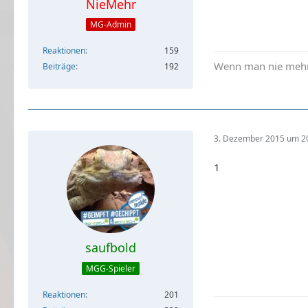
NieMehr
MG-Admin
Reaktionen
159
Wenn man nie mehr 
Beiträge
192
3. Dezember 2015 um 2
1
saufbold
MGG-Spieler
Reaktionen
201