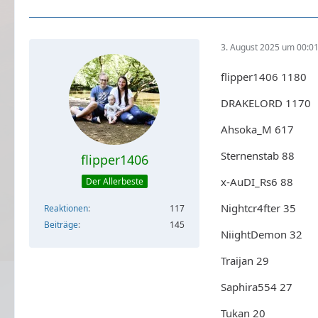
3. August 2025 um 00:0
flipper1406 1180
DRAKELORD 1170
Ahsoka_M 617
Sternenstab 88
flipper1406
x-AuDI_Rs6 88
Der Allerbeste
Nightcr4fter 35
Reaktionen
117
Beiträge
145
NiightDemon 32
Traijan 29
Saphira554 27
Tukan 20