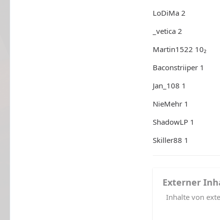
LoDiMa 2
_vetica 2
Martin1522 10₂
Baconstriiper 1
Jan_108 1
NieMehr 1
ShadowLP 1
Skiller88 1
Externer Inh
Inhalte von ex