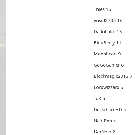
Thies 16
yusuf2703 16
DaRoLoKo 13
BluuBerry 11
Moonheart 9
GoGoGamer 8
Blockmagic2013 7
Lordwizzard 6
TuX 5
DerSchoreHD 5
NattiBob 4
IAmYolo 2