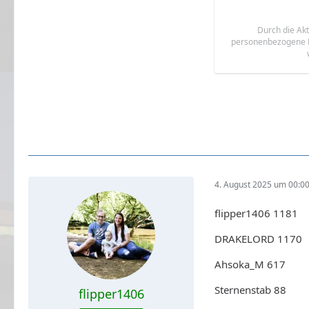
Durch die Akt
personenbezogene D
4. August 2025 um 00:0
flipper1406 1181
DRAKELORD 1170
Ahsoka_M 617
Sternenstab 88
flipper1406