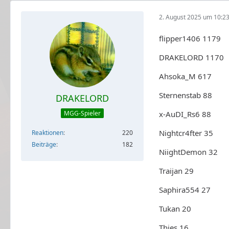
2. August 2025 um 10:2
flipper1406 1179
DRAKELORD 1170
Ahsoka_M 617
Sternenstab 88
DRAKELORD
x-AuDI_Rs6 88
MGG-Spieler
Nightcr4fter 35
Reaktionen
220
Beiträge
182
NiightDemon 32
Traijan 29
Saphira554 27
Tukan 20
Thies 16