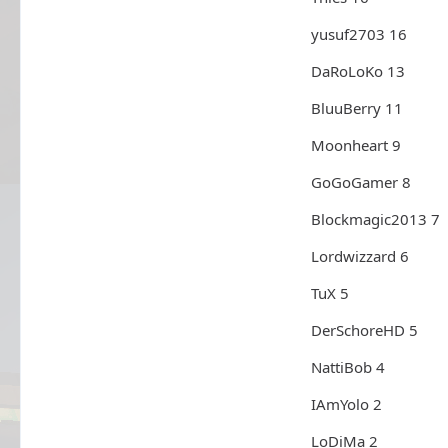
yusuf2703 16
DaRoLoKo 13
BluuBerry 11
Moonheart 9
GoGoGamer 8
Blockmagic2013 7
Lordwizzard 6
TuX 5
DerSchoreHD 5
NattiBob 4
IAmYolo 2
LoDiMa 2